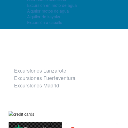
Excursión en moto de agua
Alquiler motos de agua
Alquiler de kayaks
Excursión a caballo
Otros destinos
Excursiones Lanzarote
Excursiones Fuerteventura
Excursiones Madrid
Página segura