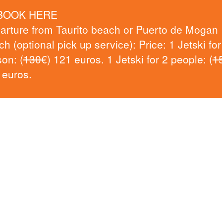
BOOK HERE
arture from Taurito beach or Puerto de Mogan
h (optional pick up service): Price: 1 Jetski for
on: (
130
€) 121 euros. 1 Jetski for 2 people: (
1
 euros.
Página segura
Datos de contact