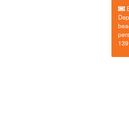
Dep
beac
pers
139
Otros destinos