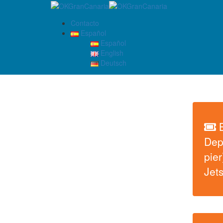
Contacto
Español
Español
English
Deutsch
Dep
pier
Jets