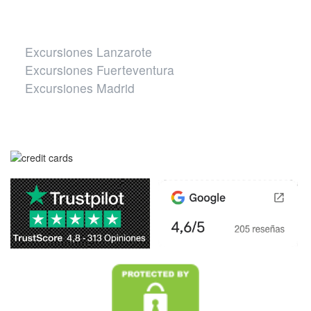
Otros destinos
Excursiones Lanzarote
Excursiones Fuerteventura
Excursiones Madrid
Página segura