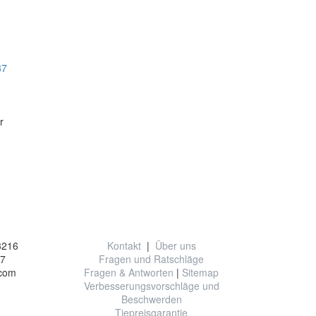
r
on
Nützliche Information
3216
Kontakt
|
Über uns
77
Fragen und Ratschläge
.com
Fragen & Antworten
|
Sitemap
Verbesserungsvorschläge und
Beschwerden
Tiepreisgarantie