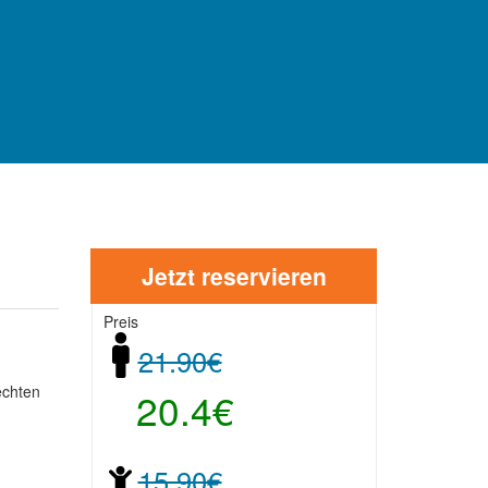
Jetzt reservieren
Preis
21.90€
echten
20.4€
15.90€