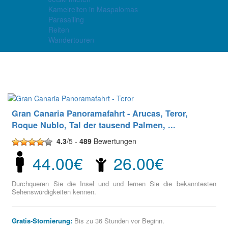
Kamelreiten in Maspalomas
Parasailing
Reiten
Wandertouren
4.4
/5 -
8742
Bewertungen
Gran Canaria Panoramafahrt - Arucas, Teror,
Roque Nublo, Tal der tausend Palmen, ...
4.3
/5 -
489
Bewertungen
44.00€
26.00€
Durchqueren Sie die Insel und und lernen Sie die bekanntesten
Sehenswürdigkeiten kennen.
Gratis-Stornierung:
Bis zu 36 Stunden vor Beginn.