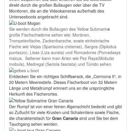
direkt durch die großen Bullaugen oder über die TV
Monitoren, die an die Videokameras außerhalb des
Unterseeboots angebracht sind.
Sie werden durch die Bullaugen des Yellow Submarin
e
große Fischschwärme sehen wie: Moränen,
Trompetenfische, Zackenbarsche, sowie einheimische
Fische wie Viejas (Sparisoma cretense), Sargos (Diplodus
puntazzo), Lisas (Liza aurata) und Roncadores (Pomadasys
insicus. Seltener kann man Arten wie Pez Raya(Mobular
mobula), Medregal (Seriola fasciata) und Túnido sehen.
Entdecken Sie ein richtiges Schiffswrack, die „Cermona II“, in
20 Metern Meerestiefe. Dieses Fischerboot von 32 Metern
Länge und Metallrumpf erinnert uns an die ursprüngliche
Herkunft des Fischerortes.
Der Rumpf ist von einer feinen Algenschicht bedeckt und gibt
so Zuflucht für viele Krusten-und Schalentiere sowie Fische,
die charakteristisch für
Gran Canaria
sind und Sie bei dem
Tauchgang sehen werden.