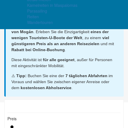
Kamelreiten in Maspalomas
⚓ Fahrt mit dem U-Boot in Mogán
Parasailing
Reiten
Erkunden Sie bequem die beeindruckende Meereswelt in
Wandertouren
20 Metern Tiefe
durch die großen Bullaugen des
U-Boots
von Mogán
. Erleben Sie die Einzigartigkeit
eines der
wenigen Touristen-U-Boote der Welt
, zu einem
viel
günstigeren Preis als an anderen Reisezielen
und mit
Rabatt bei Online-Buchung
.
Diese Aktivität ist
für alle geeignet
, außer für Personen
mit eingeschränkter Mobilität.
⚠️
Tipp:
Buchen Sie eine der
7 täglichen Abfahrten
im
Voraus und wählen Sie zwischen eigener Anreise oder
dem
kostenlosen Abholservice
.
Preis