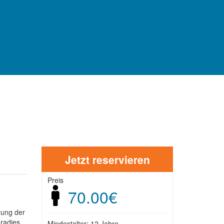
GEBIETE
Jetzt reservieren
Preis
70.00€
rung der
aradies
Mindestalter: 12 Jahre.