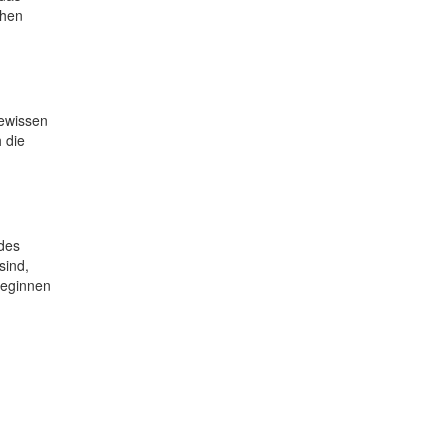
ehen
gewissen
 die
des
sind,
beginnen