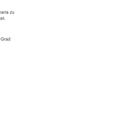
naria zu
et.
0 Grad