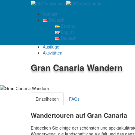
Kontakt
Deutsch
Español
English
AUSFLÜGE
Deutsch
Start
Ausflüge
Aktivitäten
Gran Canaria Wandern
4.6
/5
Einzelheiten
FAQs
Wandertouren auf Gran Canaria
Entdecken Sie einige der schönsten und spektakulärst
Wanderwege, die landschaftliche Vielfalt und das ganz