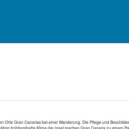
SEHENSWÜRDIGKEITEN
 -
107
Bewertungen
en Orte Gran Canarias bei einer Wanderung. Die Pflege und Beschilde
jährig frühlingshafte Klima der Insel machen Gran Canaria zu einem P