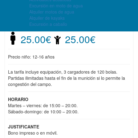
4.6
/5 -
186
Excursión en moto de agua
Alquiler motos de agua
opiniones
Alquiler de kayaks
Excursión a caballo
Precio
25.00€
25.00€
Precio niño: 12-16 años
La tarifa incluye equipación, 3 cargadores de 120 bolas.
Partidas ilimitadas hasta el fin de la munición si lo permite la
congestión del campo.
HORARIO
Martes – viernes: de 15:00 – 20:00.
Sábado-domingo: de 10:00 – 20:00.
JUSTIFICANTE
Bono impreso o en móvil.