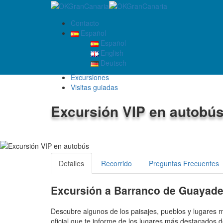
Contacto
Español
Español
English
EXCURSIONES
Deutsch
inicio
Excursiones
Visitas guiadas
Excursión VIP en autobú
3.9
/5
Detalles
Recorrido
Preguntas Frecuentes
Excursión a Barranco de Guayadequ
Descubre algunos de los paisajes, pueblos y lugare
oficial que te informe de los lugares más destacados d