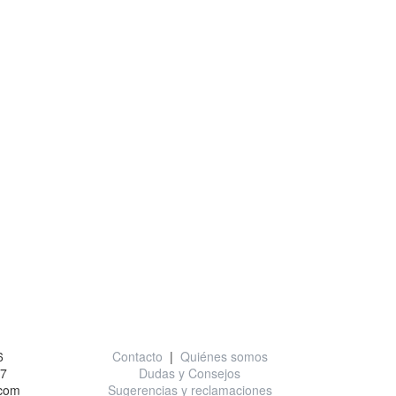
o
Información útil
6
Contacto
|
Quiénes somos
77
Dudas y Consejos
.com
Sugerencias y reclamaciones