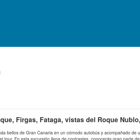
QUÉ HACER Y VER
s
 -
194
opiniones
e, Firgas, Fataga, vistas del Roque Nublo, 
s más bellos de Gran Canaria en un cómodo autobús y acompañado de 
el tour. En esta excursión llena de contrastes, conocerás gran parte de