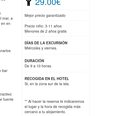
29.00€
n
Mejor precio garantizado
l mar, a
s en en
Precio niño: 3-11 años
Menores de 2 años gratis
DÍAS DE LA EXCURSIÓN
Miércoles y viernes.
anarios
DURACIÓN
De 9 a 10 horas.
n bar
RECOGIDA EN EL HOTEL
Si, en la zona sur de la isla.
ractivo:
te fuente
** Al hacer la reserva te indicaremos
el lugar y la hora de recogida más
cercano a tu alojamiento.