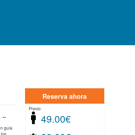
ZONAS
Reserva ahora
Precio
..
49.00€
un guía
 los