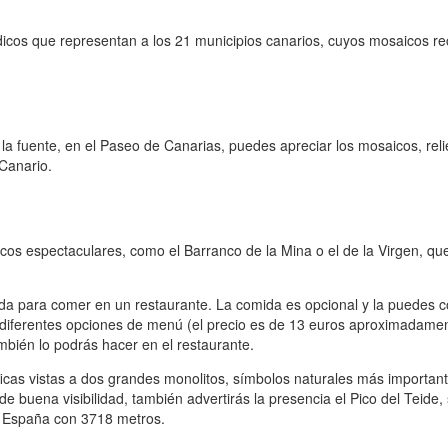
ldicos que representan a los 21 municipios canarios, cuyos mosaicos r
e la fuente, en el Paseo de Canarias, puedes apreciar los mosaicos, rel
 Canario.
os espectaculares, como el Barranco de la Mina o el de la Virgen, qu
da para comer en un restaurante. La comida es opcional y la puedes c
s diferentes opciones de menú (el precio es de 13 euros aproximadame
ambién lo podrás hacer en el restaurante.
icas vistas a dos grandes monolitos, símbolos naturales más important
e buena visibilidad, también advertirás la presencia el Pico del Teide,
de España con 3718 metros.