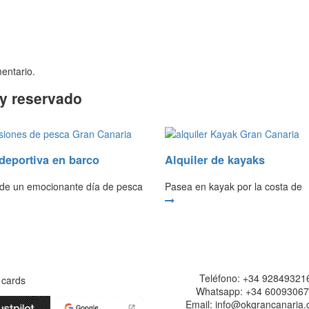
entario.
 y reservado
deportiva en barco
Alquiler de kayaks
a de un emocionante día de pesca
Pasea en kayak por la costa de
Página segura
Datos de contact
Teléfono: +34 92849321
Whatsapp: +34 6009306
Email: info@okgrancanaria