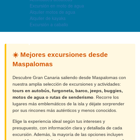
Excursión en moto de agua
Alquiler motos de agua
Alquiler de kayaks
Excursión a caballo
4.3
/5 -
9196
opiniones
☀️ Mejores excursiones desde
Maspalomas
Descubre Gran Canaria saliendo desde Maspalomas con
nuestra amplia selección de excursiones y actividades:
tours en autobús, furgoneta, barco, jeeps, buggies,
motos de agua o rutas de senderismo
. Recorre los
lugares más emblemáticos de la isla y déjate sorprender
por sus rincones más auténticos y menos conocidos.
Elige la experiencia ideal según tus intereses y
presupuesto, con información clara y detallada de cada
excursión. Además, la mayoría de las opciones incluyen