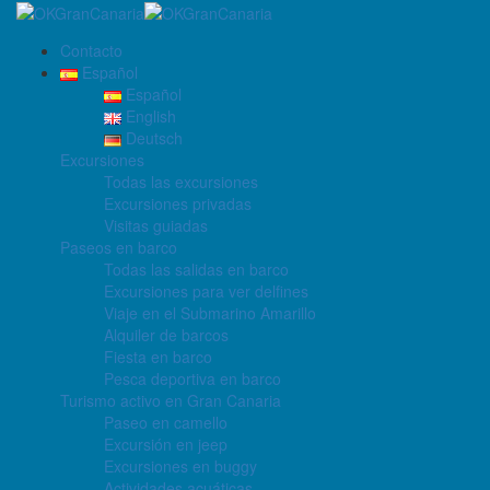
Contacto
Español
Español
inicio
English
Excursiones
Deutsch
Excursiones
Todas las excursiones
Excursiones privadas
Excursiones
Visitas guiadas
Paseos en barco
Todas las salidas en barco
Excursiones para ver delfines
Viaje en el Submarino Amarillo
en
Alquiler de barcos
Fiesta en barco
Pesca deportiva en barco
Turismo activo en Gran Canaria
Paseo en camello
Maspalomas
Excursión en jeep
Excursiones en buggy
Actividades acuáticas